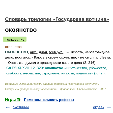
Словарь трилогии «Государева вотчина»
окоянство
Толкование
окоянство
ОКОЯНСТВО
,
арх.
,
диал.
(
сев.рус.
). – Низость, неблаговидное
дело, поступок. - Каюсь в своем окоянстве, - не смолчал Левка.
– Опять же, думал о праведности своего дела (2. 216).
Сл.РЯ XI-XVII. 12. 320:
окаянство
«ничтожество, убожество,
слабость; несчастье, страдание; низость, подлость» (XII в.).
Историко-лингвистический словарь трилогии «Государева вотчина» /
Сибирский федеральный университет. – Красноярск
.
А.М.Бондаренко
.
2007
.
Игры ⚽
Поможем написать реферат
окоянный
окраек